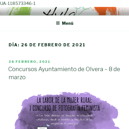
UA-118573346-1
Ir
HYLA. FORMACIÓN Y
Salta por el cambio
al
PROYECTOS
Menú
contenido
DÍA: 26 DE FEBRERO DE 2021
PUBLICADO
26 FEBRERO, 2021
EN
Concursos Ayuntamiento de Olvera – 8 de
marzo